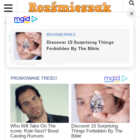
Home
Dowcipy
DOWCIPY
Dowcip: Nowy Dyrektor Cmentarza
On
sie 10, 2022
2 276