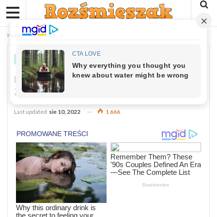
Home
Dowcipy
DOWCIPY
Dowcip: Niedźwiedź Sporządził Listę
Zwierząt, Które Chce Zjeść….
Last updated
sie 10, 2022
1 666