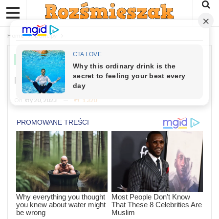
Home
Dowcipy
DOWCIPY
Dowcip: Na Szpitalnym Łóżku..
On
sty 20, 2023
1 320