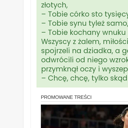
złotych,
– Tobie córko sto tysięcy
– Tobie synu tyleż samo
– Tobie kochany wnuku p
Wszyscy z żalem, miłości
spojrzeli na dziadka, 
odwrócili od niego wzrok 
przymknął oczy i wyszept
– Chcę, chcę, tylko ską