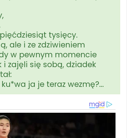
,
,
ięćdziesiąt tysięcy.
ą, ale i ze zdziwieniem
a gdy w pewnym momencie
i zajęli się sobą, dziadek
ał:
d ku*wa ja je teraz wezmę?…