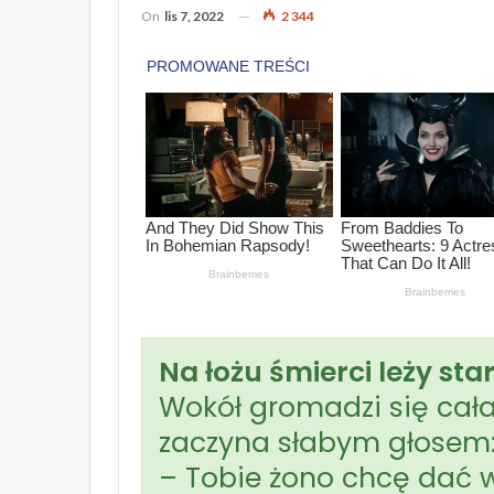
On
lis 7, 2022
2 344
Na łożu śmierci leży sta
Wokół gromadzi się cała 
zaczyna słabym głosem
– Tobie żono chcę dać 