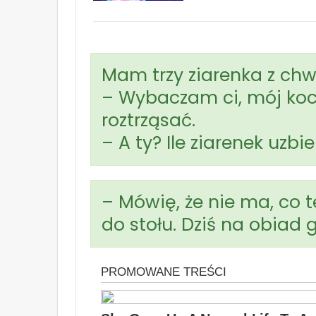
Mam trzy ziarenka z chwi
– Wybaczam ci, mój koc
roztrząsać.
– A ty? Ile ziarenek uzbi
– Mówię, że nie ma, co t
do stołu. Dziś na obiad