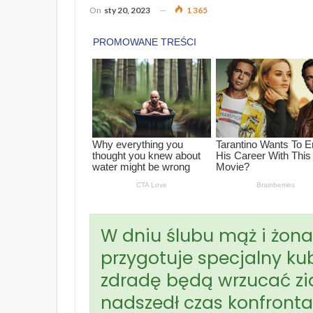
On
sty 20, 2023
1 365
W dniu ślubu mąż i żona 
przygotuje specjalny ku
zdradę będą wrzucać zia
nadszedł czas konfronta