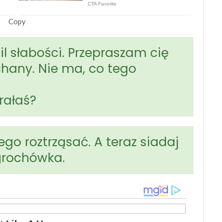
Copy
l słabości. Przepraszam cię
hany. Nie ma, co tego
erałaś?
ego roztrząsać. A teraz siadaj
 grochówka.