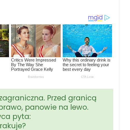
agraniczna. Przed granicą
 prawo, panowie na lewo.
wca pyta:
rakuje?