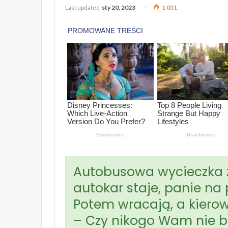
Last updated
sty 20, 2023
1 051
Autobusowa wycieczka z
autokar staje, panie na
Potem wracają, a kiero
– Czy nikogo Wam nie b