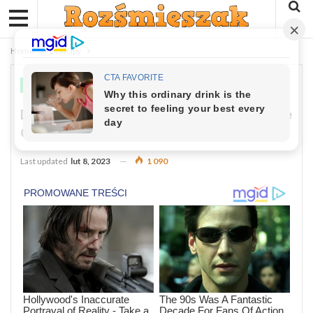
Home
Dowcipy
DOWCIPY
Dowcip: Pyta Się Facet Swojego Kolegę
O Dobrego Stomatologa
Last updated
lut 8, 2023
1 090