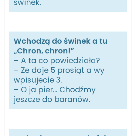
świnek.
Wchodzą do świnek a tu
„Chron, chron!”
– A ta co powiedziała?
– Ze daje 5 prosiąt a wy
wpisujecie 3.
– O ja pier… Chodźmy
jeszcze do baranów.