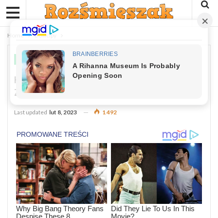
Home
Dowcipy
DOWCIPY
Kawał: Do Pracy Przy Hodowli Zwierząt
Zgłasza Się Pewien Facet
Last updated
lut 8, 2023
1 492