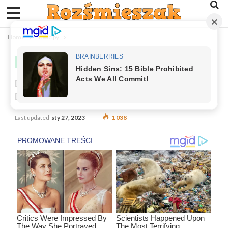
Home
Dowcipy
DOWCIPY
Dowcip Dnia: Czterech Mężczyzn
Dyskutowało O Mądrości Swych Psów.
Last updated
sty 27, 2023
1 038