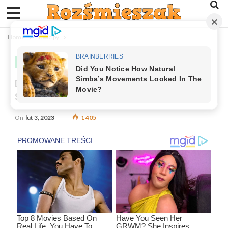
Home
Dowcipy
DOWCIPY
Dowcip Dnia: Blondynki Opowiadają
Sobie Kawały
On
lut 3, 2023
1 405