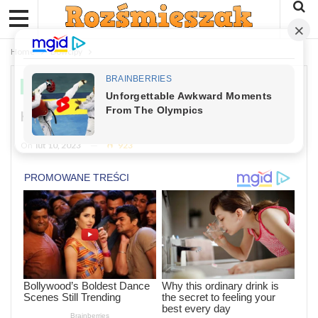
Home
Dowcipy
DOWCIPY
Kawał Dnia: Blondynka W Milionerach
On
lut 10, 2023
923